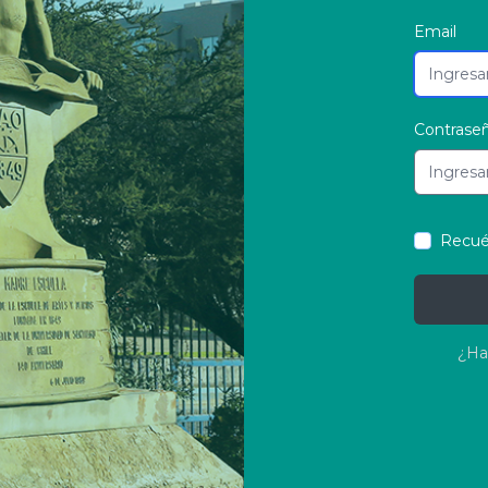
Email
Contrase
Recu
¿Ha