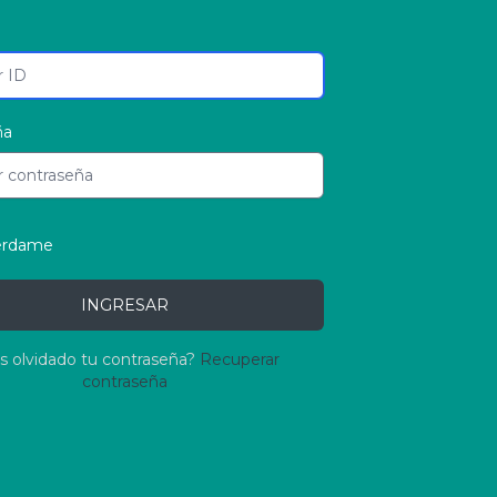
ña
érdame
INGRESAR
s olvidado tu contraseña?
Recuperar
contraseña